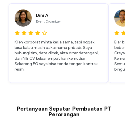
Dini A
Event Organizer
Klien korporat minta kerja sama, tapi nggak
Biar bi
bisa kalau masih pakai nama pribadi. Saya
beberap
hubungi tim, data dicek, akta ditandatangani,
Creya b
dan NIB CV keluar empat hari kemudian.
Kemenku
Sekarang EO saya bisa tanda tangan kontrak
Semuan
resmi.
bingun
Pertanyaan Seputar Pembuatan PT
Perorangan