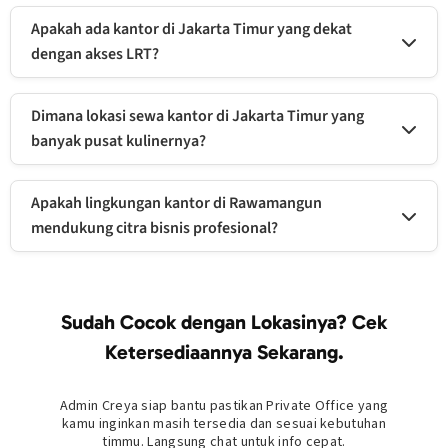
Private office jauh lebih efisien. Anda tidak perlu memikirkan biaya
renovasi, pembelian furnitur, pasang internet, atau keamanan. Di
Apakah ada kantor di Jakarta Timur yang dekat
Creya, Anda cukup bawa laptop dan langsung bekerja.
dengan akses LRT?
Ya. Lokasi Creya Rawamangun sangat strategis, hanya berjarak sekitar
1,5 km dari Stasiun LRT Velodrome, memudahkan mobilitas tim yang
Dimana lokasi sewa kantor di Jakarta Timur yang
menggunakan transportasi umum.
banyak pusat kulinernya?
Rawamangun adalah pusatnya. Kantor Creya berada di Jl. Balai
Pustaka yang dikelilingi berbagai restoran dan pusat kuliner legendaris
Apakah lingkungan kantor di Rawamangun
Jakarta Timur, cocok untuk makan siang tim atau menjamu klien.
mendukung citra bisnis profesional?
Tentu saja. Rawamangun adalah kawasan komersial mapan di Jakarta
Timur. Memiliki alamat bisnis di sini melalui Creya akan meningkatkan
kredibilitas perusahaan Anda di mata klien.
Sudah Cocok dengan Lokasinya? Cek
Ketersediaannya Sekarang.
Admin Creya siap bantu pastikan Private Office yang
kamu inginkan masih tersedia dan sesuai kebutuhan
timmu. Langsung chat untuk info cepat.