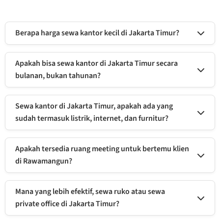
Berapa harga sewa kantor kecil di Jakarta Timur?
Harga sewa kantor di Jakarta Timur sangat bervariasi. Di Creya
Rawamangun, tersedia private office full-furnished dengan lokasi
Apakah bisa sewa kantor di Jakarta Timur secara
prestisius mulai dari Rp800 ribuan/pax per bulan.
bulanan, bukan tahunan?
Ya, sangat bisa. Di Creya Rawamangun, kami menawarkan fleksibilitas
sewa bulanan maupun tahunan untuk mendukung pertumbuhan bisnis
Sewa kantor di Jakarta Timur, apakah ada yang
Anda tanpa komitmen jangka panjang yang memberatkan.
sudah termasuk listrik, internet, dan furnitur?
Di Creya, semua fasilitas sudah All-In. Biaya sewa sudah mencakup
listrik, internet cepat, meja, kursi, AC, layanan resepsionis, hingga
Apakah tersedia ruang meeting untuk bertemu klien
kebersihan harian.
di Rawamangun?
Tentu. Creya Rawamangun menyediakan meeting room profesional
yang dilengkapi fasilitas presentasi, ideal untuk bertemu klien atau
Mana yang lebih efektif, sewa ruko atau sewa
diskusi internal tim.
private office di Jakarta Timur?