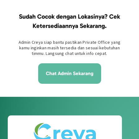
atau Serpong, biasanya dalam radius 3-6km. Creya Serpong berjarak
sekitar 10-15 menit dari Stasiun Rawa Buntu, mudah diakses dengan
Sudah Cocok dengan Lokasinya? Cek
ojek online dan transportasi umum lainnya.
Ketersediaannya Sekarang.
Admin Creya siap bantu pastikan Private Office yang
kamu inginkan masih tersedia dan sesuai kebutuhan
timmu. Langsung chat untuk info cepat.
Chat Admin Sekarang