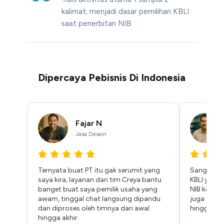
kalimat; menjadi dasar pemilihan KBLI
saat penerbitan NIB.
Dipercaya Pebisnis Di Indonesia
Fajar N
Jasa Desain
Ternyata buat PT itu gak serumit yang
Sangat ter
saya kira, layanan dari tim Creya bantu
KBLI yang 
banget buat saya pemilik usaha yang
NIB keluar
awam, tinggal chat langsung dipandu
juga fast 
dan diproses oleh timnya dari awal
hingga bia
hingga akhir.