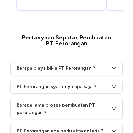
Pertanyaan Seputar Pembuatan
PT Perorangan
Berapa biaya bikin PT Perorangan ?
Secara resmi ada PNBP Kemenkumham ± Rp50.000
untuk pendaftaran PT Perorangan, NIB via OSS tidak
PT Perorangan syaratnya apa saja ?
dipungut biaya. Jika pakai jasa, ada biaya layanan
terpisah sesuai vendor.
Pendiri WNI, ≥17 tahun, cakap hukum, 1 orang saja lewat
pernyataan pendirian di AHU Online.
Berapa lama proses pembuatan PT
perorangan ?
Sertifikat pendirian bisa cepat jika data valid. NIB di OSS
sering terbit di hari yang sama/menit pada usaha risiko
PT Perorangan apa perlu akta notaris ?