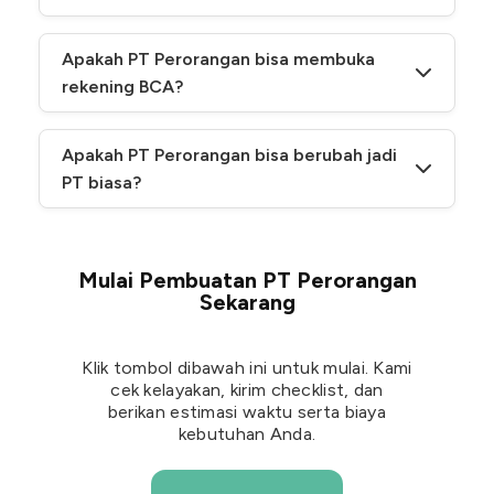
ikut paket hingga ± Rp15 miliar sesuai aturan.
PT Perorangan = badan hukum (tanggung jawab
terbatas), 1 pemegang saham (UMK). CV bukan badan
Apakah PT Perorangan bisa membuka
hukum, didirikan ≥2 sekutu (aktif & pasif).
rekening BCA?
Umumnya bisa buka rekening atas nama PT, bank
meminta dokumen seperti Sertifikat & Pernyataan
Apakah PT Perorangan bisa berubah jadi
Pendirian, NPWP, NIB (kebijakan masing-masing
PT biasa?
bank/cabang). BNI sudah mengonfirmasi resmi menerima
PT Perorangan. BCA menyediakan rekening badan
Ya/wajib jika pemegang saham >1 atau tidak lagi UMK,
(syarat spesifik cabang).
prosesnya melalui akta notaris lalu didaftarkan di AHU.
Mulai Pembuatan PT Perorangan
Sekarang
Klik tombol dibawah ini untuk mulai. Kami
cek kelayakan, kirim checklist, dan
berikan estimasi waktu serta biaya
kebutuhan Anda.