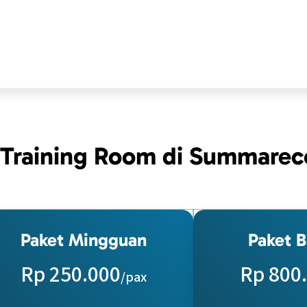
 Training Room di Summarec
Paket Mingguan
Paket 
Rp 250.000
Rp 800
/pax