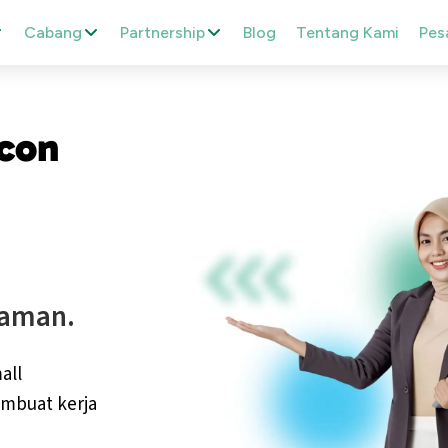
Cabang
Partnership
Blog
Tentang Kami
Pes
con
yaman.
all
embuat kerja