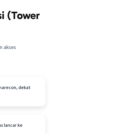
i (Tower
n akses
marecon, dekat
as lancar ke