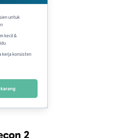
isien untuk
in
m kecil &
vidu
 kerja konsisten
ekarang
econ 2