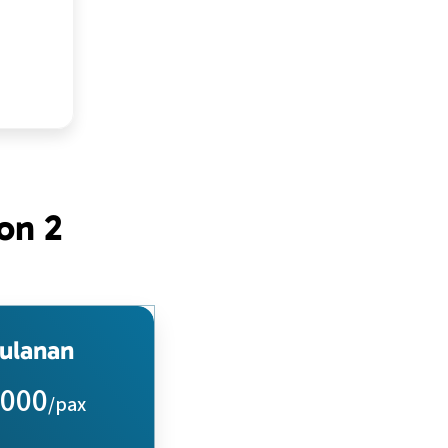
on 2
Bulanan
.000
/pax