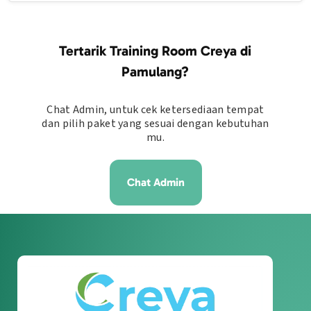
ruangan dipastikan kosong saat Anda datang.
Kami memahami adanya dinamika dalam pelaksanaan acara. Di
Creya Pamulang, proses penjadwalan ulang (reschedule) dapat
diajukan maksimal H–3 sebelum tanggal pelaksanaan acara yang
Tertarik Training Room Creya di
terdaftar, dengan batas ketentuan maksimal 1 (satu) kali perubahan
jadwal demi ketertiban administrasi slot ruangan.
Pamulang?
Chat Admin, untuk cek ketersediaan tempat
dan pilih paket yang sesuai dengan kebutuhan
mu.
Chat Admin