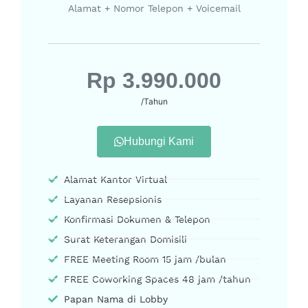
Alamat + Nomor Telepon + Voicemail
Rp 3.990.000
/Tahun
Hubungi Kami
Alamat Kantor Virtual
Layanan Resepsionis
Konfirmasi Dokumen & Telepon
Surat Keterangan Domisili
FREE Meeting Room 15 jam /bulan
FREE Coworking Spaces 48 jam /tahun
Papan Nama di Lobby