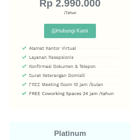
Rp 2.990.000
/Tahun
Hubungi Kami
Alamat Kantor Virtual
Layanan Resepsionis
Konfirmasi Dokumen & Telepon
Surat Keterangan Domisili
FREE Meeting Room 10 jam /bulan
FREE Coworking Spaces 24 jam /tahun
Platinum