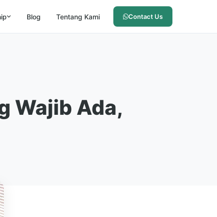
hip
Blog
Tentang Kami
Contact Us
g Wajib Ada,