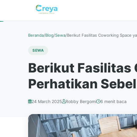
Beranda
/
Blog
/
Sewa
/
Berikut Fasilitas Coworking Space y
SEWA
Berikut Fasilita
Perhatikan Sebe
24 March 2025
Robby Bergomi
6 menit baca