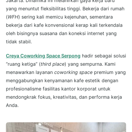
Jakarta. Dinamika ini melahirkan gaya kerja baru
yang menuntut fleksibilitas tinggi. Bekerja dari rumah
(
WFH
) sering kali memicu kejenuhan, sementara
bekerja dari kafe konvensional kerap kali terkendala
oleh bisingnya suasana dan koneksi internet yang
tidak stabil.
Creya Coworking Space Serpong
hadir sebagai solusi
“ruang ketiga” (
third place
) yang sempurna. Kami
menawarkan layanan
coworking space
premium yang
menggabungkan kenyamanan kafe estetik dengan
profesionalisme fasilitas kantor korporat untuk
mendongkrak fokus, kreativitas, dan performa kerja
Anda.