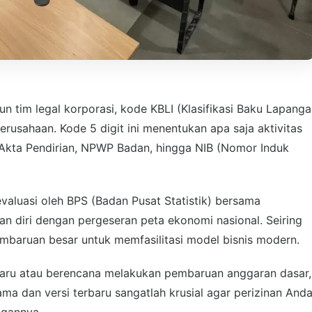
un tim legal korporasi, kode KBLI (Klasifikasi Baku Lapang
erusahaan. Kode 5 digit ini menentukan apa saja aktivitas
i Akta Pendirian, NPWP Badan, hingga NIB (Nomor Induk
evaluasi oleh BPS (Badan Pusat Statistik) bersama
n diri dengan pergeseran peta ekonomi nasional. Seiring
embaruan besar untuk memfasilitasi model bisnis modern.
baru atau berencana melakukan pembaruan anggaran dasar,
a dan versi terbaru sangatlah krusial agar perizinan And