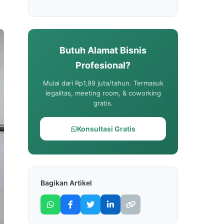
Butuh Alamat Bisnis
Profesional?
Mulai dari Rp1,99 juta/tahun. Termasuk
legalitas, meeting room, & coworking
gratis.
Konsultasi Gratis
Bagikan Artikel