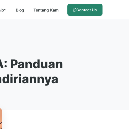
hip
Blog
Tentang Kami
Contact Us
A: Panduan
diriannya