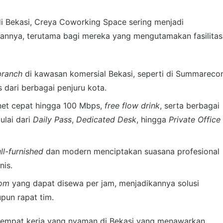
i Bekasi, Creya Coworking Space sering menjadi
nnya, terutama bagi mereka yang mengutamakan fasilitas
branch
di kawasan komersial Bekasi, seperti di Summareco
ari berbagai penjuru kota.
net cepat hingga 100 Mbps,
free flow drink
, serta berbagai
ulai dari
Daily Pass
,
Dedicated Desk
, hingga
Private Office
ull-furnished
dan modern menciptakan suasana profesional
nis.
oom
yang dapat disewa per jam, menjadikannya solusi
pun rapat tim.
tempat kerja yang nyaman di Bekasi yang menawarkan