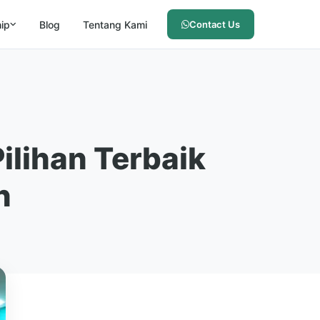
hip
Blog
Tentang Kami
Contact Us
ilihan Terbaik
n