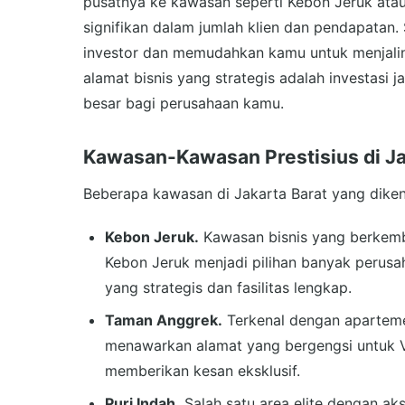
pusatnya ke kawasan seperti Kebon Jeruk ata
signifikan dalam jumlah klien dan pendapatan. 
investor dan memudahkan kamu untuk menjalin 
alamat bisnis yang strategis adalah investas
besar bagi perusahaan kamu.
Kawasan-Kawasan Prestisius di Jak
Beberapa kawasan di Jakarta Barat yang dikenal 
Kebon Jeruk.
Kawasan bisnis yang berkem
Kebon Jeruk menjadi pilihan banyak perusa
yang strategis dan fasilitas lengkap.
Taman Anggrek.
Terkenal dengan aparteme
menawarkan alamat yang bergengsi untuk Vi
memberikan kesan eksklusif.
Puri Indah.
Salah satu area elite dengan ak