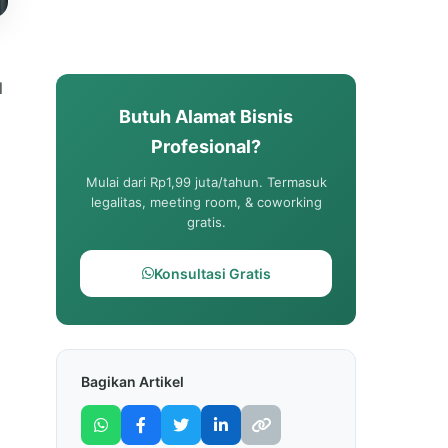
l
Butuh Alamat Bisnis
Profesional?
Mulai dari Rp1,99 juta/tahun. Termasuk
legalitas, meeting room, & coworking
gratis.
Konsultasi Gratis
Bagikan Artikel