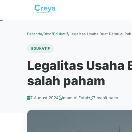
Beranda
/
Blog
/
Edukatif
/
Legalitas Usaha Buat Pemula! Pah
EDUKATIF
Legalitas Usaha 
salah paham
7 August 2024
Imam Al Fatah
7 menit baca