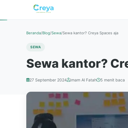
Beranda
/
Blog
/
Sewa
/
Sewa kantor? Creya Spaces aja
SEWA
Sewa kantor? Cr
27 September 2024
Imam Al Fatah
5 menit baca