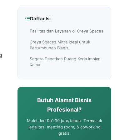
Daftar Isi
Fasilitas dan Layanan di Creya Spaces
Creya Spaces Mitra Ideal untuk
Pertumbuhan Bisnis
g
Segera Dapatkan Ruang Kerja Impian
Kamu!
Butuh Alamat Bisnis
Profesional?
Mulai dari Rp1,99 juta/tahun. Termasuk
legalitas, meeting room, & coworking
gratis.