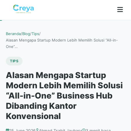
Beranda
/
Blog
/
Tips
/
Alasan Mengapa Startup Modern Lebih Memilih Solusi “All-in-
One”…
TIPS
Alasan Mengapa Startup
Modern Lebih Memilih Solusi
“All-in-One” Business Hub
Dibanding Kantor
Konvensional
25 June 2026
Ahmad Tsabit Jauhary
3 menit baca